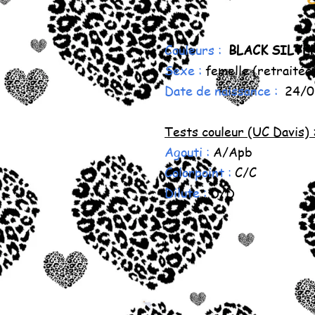
Couleurs :
BLACK SILVE
Sexe :
femelle (retraitée
Date de naissance :
24/0
Tests couleur (UC Davis) 
Agouti :
A/Apb
Colorpoint :
C/C
Dilute :
D/D