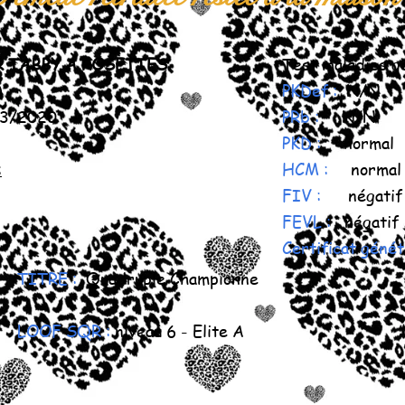
R TABBY À ROSETTES
Test maladies g
)
PKDef :
N/N
3/2020
PRb :
N/N
PKD :
normal
:
HCM :
norma
FIV :
négatif
FEVL :
négatif
Certificat génét
TITRE :
Quadruple Championne
LOOF SQR :
niveau 6 - Elite A