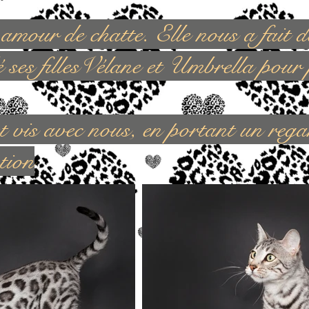
mour de chatte. Elle nous a fait d
ses fillesVélane et Umbrella pour 
e et vis avec nous, en portant un reg
tion