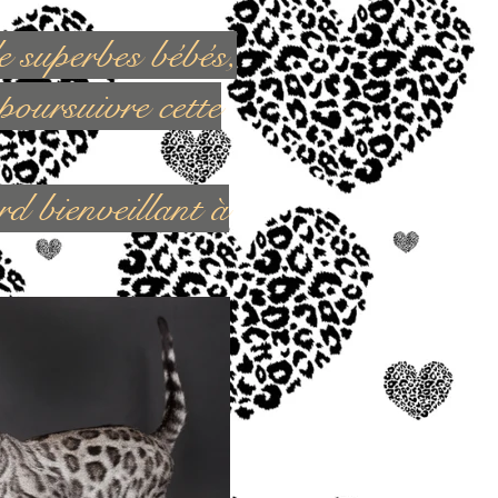
e superbes bébés,
poursuivre cette
ard bienveillant à