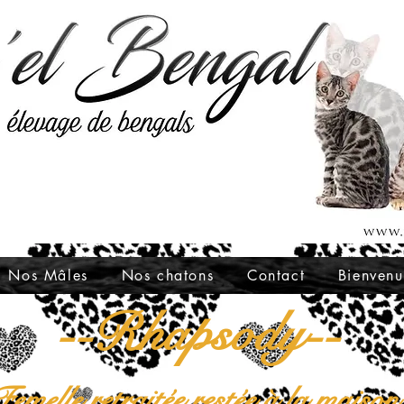
Nos Mâles
Nos chatons
Contact
Bienvenu
--Rhapsody--
emelle retraitée restée à la maison