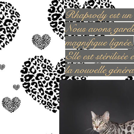
Rhapsody est un a
Nous avons gardé 
magnifique lignée.
Elle est stérilisé
la nouvelle généra