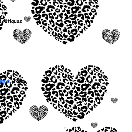
énétiques
l
ique :
fait