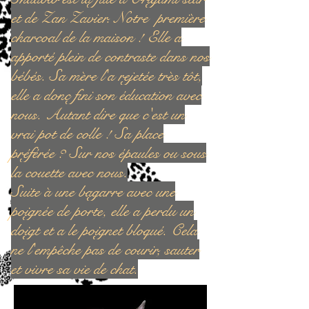
et de Zan Zavier. Notre première
charcoal de la maison ! Elle a
apporté plein de contraste dans nos
bébés. Sa mère l'a rejetée très tôt,
elle a donc fini son éducation avec
nous. Autant dire que c'est un
vrai pot de colle ! Sa place
préférée ? Sur nos épaules ou sous
la couette avec nous.
Suite à une bagarre avec une
poignée de porte, elle a perdu un
doigt et a le poignet bloqué. Cela
ne l'empêche pas de courir, sauter
et vivre sa vie de chat.