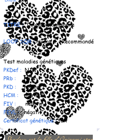
TITRE :
Double Championne
LOOF SQR :
niveau 4 - Recommandé
Test maladies génétiques
PKDef :
N/N
PRb :
N/N
PKD :
normal
HCM :
normal
FIV :
négatif
FEVL :
négatif
Certificat génétique :
fait
Shadow est la fille d'Origami star