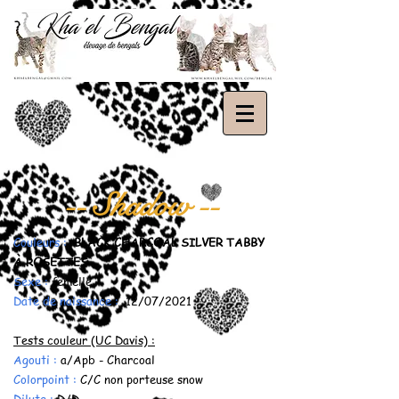
-- Shadow --
Couleurs :
BLACK CHARCOAL SILVER TABBY
À ROSETTES
Sexe :
femelle
Date de naissance :
12/07/2021
Tests couleur (UC Davis) :
Agouti :
a/Apb - Charcoal
Colorpoint :
C/C non porteuse snow
Dilute :
D/D